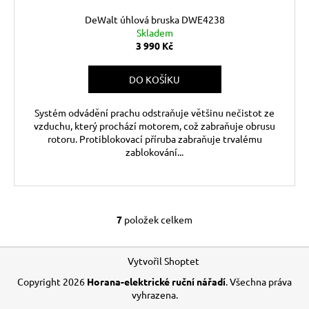
DeWalt úhlová bruska DWE4238
Skladem
3 990 Kč
DO KOŠÍKU
Systém odvádění prachu odstraňuje většinu nečistot ze
vzduchu, který prochází motorem, což zabraňuje obrusu
rotoru. Protiblokovací příruba zabraňuje trvalému
zablokování...
7
položek celkem
O
v
Z
l
Vytvořil Shoptet
á
á
Copyright 2026
Horana-elektrické ruční nářadí
. Všechna práva
d
p
vyhrazena.
a
a