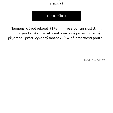
1 705 Kč
DO KOŠÍKU
Nejmenší obvod rukojeti (176 mm) ve srovnání s ostatními
úhlovými bruskami v této wattové třídě pro mimořádně
příjemnou práci. Výkonný motor 720 W při hmotnosti pouze...
Kód:
DWE4157