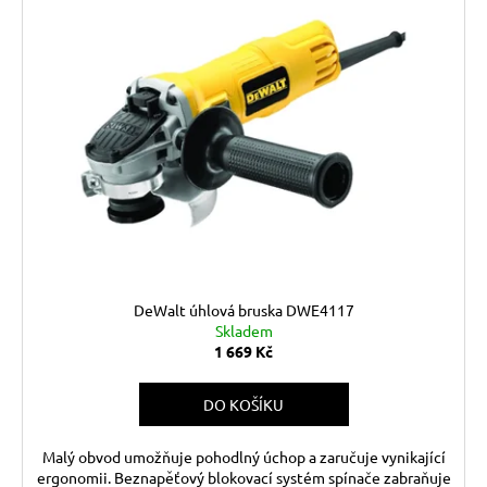
č
u
j
e
m
e
DeWalt úhlová bruska DWE4117
Skladem
1 669 Kč
DO KOŠÍKU
Malý obvod umožňuje pohodlný úchop a zaručuje vynikající
ergonomii. Beznapěťový blokovací systém spínače zabraňuje