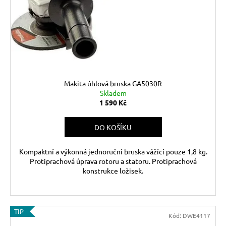
r
ů
a
o
j
d
í
u
t
k
?
t
ů
Makita úhlová bruska GA5030R
Skladem
1 590 Kč
HLEDAT
DO KOŠÍKU
Kompaktní a výkonná jednoruční bruska vážící pouze 1,8 kg.
D
Protiprachová úprava rotoru a statoru. Protiprachová
o
konstrukce ložisek.
p
o
r
TIP
u
Kód:
DWE4117