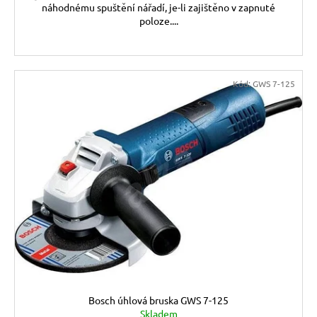
náhodnému spuštění nářadí, je-li zajištěno v zapnuté
poloze....
Kód:
GWS 7-125
Bosch úhlová bruska GWS 7-125
Skladem