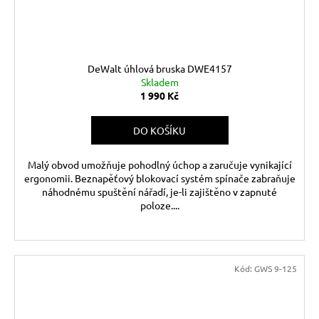
DeWalt úhlová bruska DWE4157
Skladem
1 990 Kč
DO KOŠÍKU
Malý obvod umožňuje pohodlný úchop a zaručuje vynikající
ergonomii. Beznapěťový blokovací systém spínače zabraňuje
náhodnému spuštění nářadí, je-li zajištěno v zapnuté
poloze....
Kód:
GWS 9-125