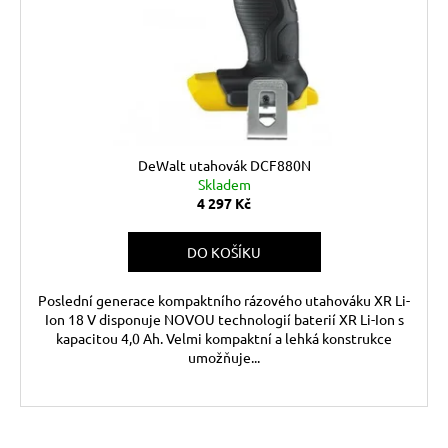
r
ů
a
o
j
d
í
u
t
k
?
t
ů
DeWalt utahovák DCF880N
Skladem
4 297 Kč
HLEDAT
DO KOŠÍKU
Poslední generace kompaktního rázového utahováku XR Li-
D
Ion 18 V disponuje NOVOU technologií baterií XR Li-Ion s
o
kapacitou 4,0 Ah. Velmi kompaktní a lehká konstrukce
umožňuje...
p
o
r
u