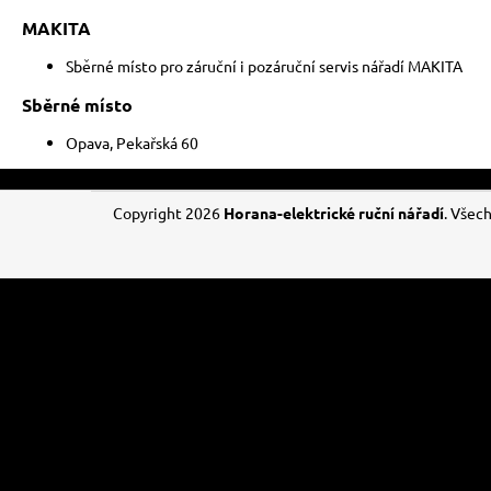
MAKITA
Sběrné místo pro záruční i pozáruční servis nářadí MAKITA
Sběrné místo
Opava, Pekařská 60
Z
Copyright 2026
Horana-elektrické ruční nářadí
. Všec
á
p
a
t
í