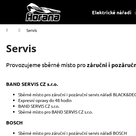
K
Přejít
na
o
Elektrické nářadí
obsah
Zpět
Zpět
š
do
do
í
Domů
Servis
k
obchodu
obchodu
Servis
Provozujeme sběrné místo pro
záruční i pozáručn
BAND SERVIS CZ s.r.o.
Sběrné místo pro záruční i pozáruční servis nářadí BLACK&DE
Expresní opravy do 48 hodin
BAND SERVIS CZ s.r.o.
Sběrné místo pro BAND SERVIS CZ s.r.o.
BOSCH
Sběrné místo pro záruční i pozáruční servis nářadí BOSCH