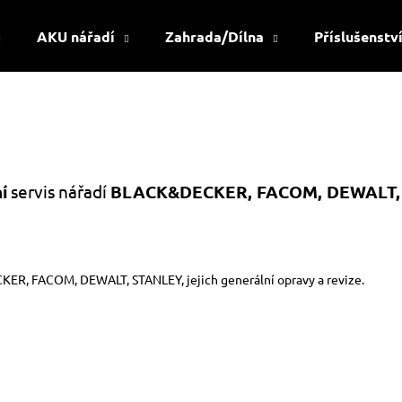
AKU nářadí
Zahrada/Dílna
Příslušenstv
Co potřebujete najít?
HLEDAT
í
servis nářadí
BLACK&DECKER, FACOM, DEWALT, 
Doporučujeme
CKER, FACOM, DEWALT, STANLEY, jejich generální opravy a revize.