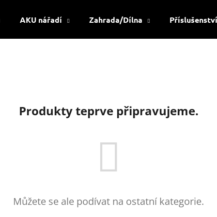
AKU nářadí
Zahrada/Dílna
Příslušenstv
Co potřebujete najít?
HLEDAT
Produkty teprve připravujeme.
Doporučujeme
Můžete se ale podívat na ostatní kategorie.