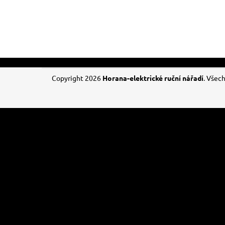
Z
Copyright 2026
Horana-elektrické ruční nářadí
. Všec
á
p
a
t
í