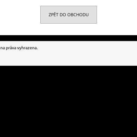
ZPĚT DO OBCHODU
hna práva vyhrazena.