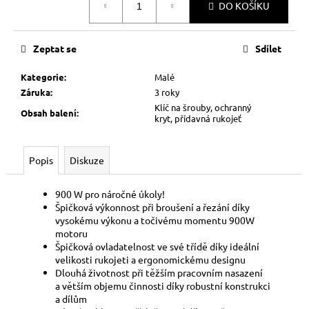
č
DO KOŠÍKU
cena:
u
j
e
Zeptat se
Sdílet
m
e
Kategorie
:
Malé
Záruka
:
3 roky
Klíč na šrouby, ochranný
Obsah balení
:
kryt, přídavná rukojeť
Popis
Diskuze
900 W pro náročné úkoly!
Špičková výkonnost při broušení a řezání díky
vysokému výkonu a točivému momentu 900W
motoru
Špičková ovladatelnost ve své třídě díky ideální
velikosti rukojeti a ergonomickému designu
Dlouhá životnost při těžším pracovním nasazení
a větším objemu činnosti díky robustní konstrukci
a dílům