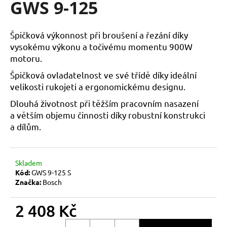
GWS 9-125
a
j
Špičková výkonnost při broušení a řezání díky
í
vysokému výkonu a točivému momentu 900W
t
motoru.
?
Špičková ovladatelnost ve své třídě díky ideální
velikosti rukojeti a ergonomickému designu.
Dlouhá životnost při těžším pracovním nasazení
a větším objemu činnosti díky robustní konstrukci
HLEDAT
a dílům.
D
Skladem
o
Kód:
GWS 9-125 S
p
Značka:
Bosch
o
r
2 408 Kč
u
Měrná