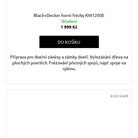
Black+Decker horní frézky KW1200E
Skladem
1 999 Kč
DO KOŠÍKU
Příprava pro dveřní závěsy a zámky dveří. Vyřezávání dřeva na
plochých površích. Frézování přesných spojů, např. spoje na
rybinu.
Kód:
KA88