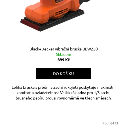
t
č
r
u
ů
o
j
d
e
u
m
e
k
t
ů
Black+Decker vibrační bruska BEW220
Skladem
899 Kč
DO KOŠÍKU
Lehká bruska s přední a zadní rukojetí poskytuje maximální
komfort a ovladatelnost Velká základna pro 1/3 archu
brusného papíru brousí rovnoměrně ve třech směrech
Kód:
6413