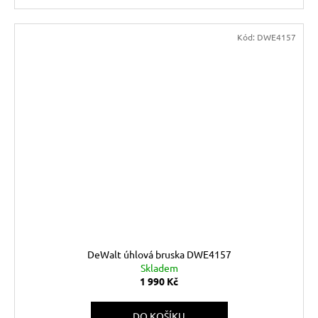
Kód:
DWE4157
DeWalt úhlová bruska DWE4157
Skladem
1 990 Kč
DO KOŠÍKU