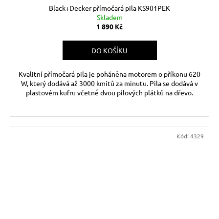
Black+Decker přímočará pila KS901PEK
Skladem
1 890 Kč
DO KOŠÍKU
Kvalitní přímočará pila je poháněna motorem o příkonu 620
W, který dodává až 3000 kmitů za minutu. Pila se dodává v
plastovém kufru včetně dvou pilových plátků na dřevo.
Kód:
4329