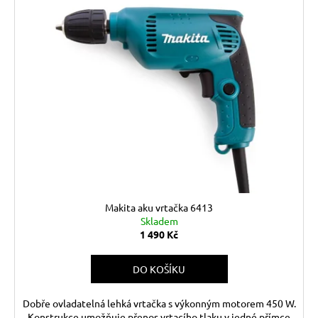
Makita aku vrtačka 6413
Skladem
1 490 Kč
DO KOŠÍKU
Dobře ovladatelná lehká vrtačka s výkonným motorem 450 W.
Konstrukce umožňuje přenos vrtacího tlaku v jedné přímce