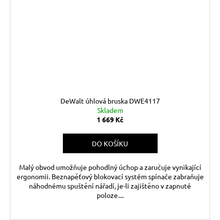
DeWalt úhlová bruska DWE4117
Skladem
1 669 Kč
DO KOŠÍKU
Malý obvod umožňuje pohodlný úchop a zaručuje vynikající
ergonomii. Beznapěťový blokovací systém spínače zabraňuje
náhodnému spuštění nářadí, je-li zajištěno v zapnuté
poloze....