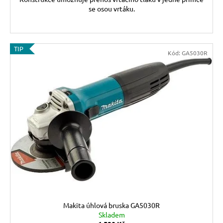
se osou vrtáku.
TIP
Kód:
GA5030R
Makita úhlová bruska GA5030R
Skladem