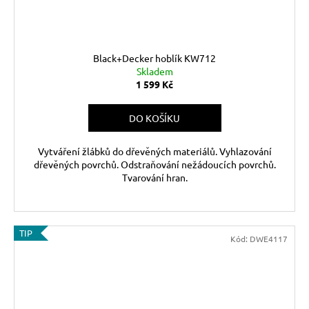
Black+Decker hoblík KW712
Skladem
1 599 Kč
DO KOŠÍKU
Vytváření žlábků do dřevěných materiálů. Vyhlazování
dřevěných povrchů. Odstraňování nežádoucích povrchů.
Tvarování hran.
TIP
Kód:
DWE4117