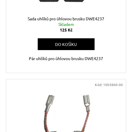
č
k
u
t
j
ů
Sada uhlíků pro úhlovou brusku DWE4237
e
Skladem
m
125 Kč
e
DO KOŠÍKU
Pár uhlíků pro úhlovou brusku DWE4237
Kód:
1003860-00