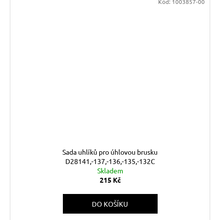
Kód:
1003857-00
Sada uhlíků pro úhlovou brusku
D28141,-137,-136,-135,-132C
Skladem
215 Kč
DO KOŠÍKU