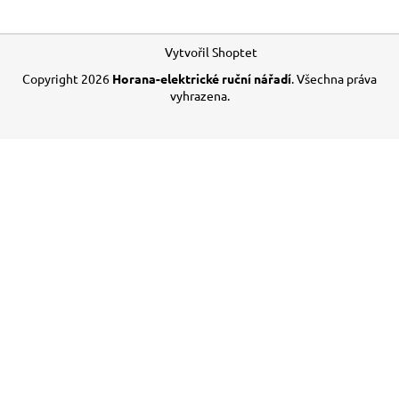
a
Z
j
Vytvořil Shoptet
á
í
Copyright 2026
Horana-elektrické ruční nářadí
. Všechna práva
p
t
vyhrazena.
a
?
t
í
HLEDAT
D
o
p
o
r
u