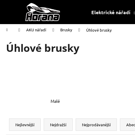
K
Přejít
na
o
Elektrické nářadí
obsah
Zpět
Zpět
š
do
do
í
Domů
AKU nářadí
Brusky
Úhlové brusky
k
obchodu
obchodu
Úhlové brusky
Malé
Ř
a
Nejlevnější
Nejdražší
Nejprodávanější
Abe
z