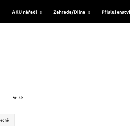
AKU nářadí
Zahrada/Dílna
Příslušenstv
Co potřebujete najít?
HLEDAT
Doporučujeme
Velké
cedně