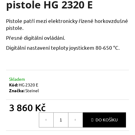
pistole HG 2320 E
a
j
Pistole patří mezi elektronicky řízené horkovzdušné
í
pistole.
t
?
Přesné digitální ovládání.
Digitální nastavení teploty joystickem 80-650
°
C.
HLEDAT
Skladem
Kód:
HG 2320 E
Značka:
Steinel
D
o
3 860 Kč
p
o
Měrná
DO KOŠÍKU
cena:
r
u