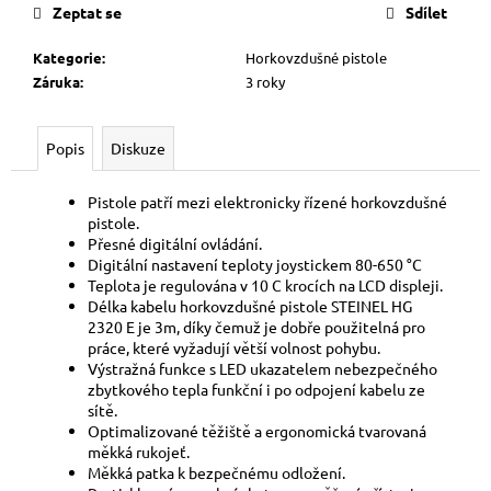
č
Zeptat se
Sdílet
u
j
Kategorie
:
Horkovzdušné pistole
e
Záruka
:
3 roky
m
e
Popis
Diskuze
Pistole patří mezi elektronicky řízené horkovzdušné
pistole.
Přesné digitální ovládání.
Digitální nastavení teploty joystickem 80-650
°
C
Teplota je regulována v 10 C krocích na LCD displeji.
Délka kabelu horkovzdušné pistole STEINEL HG
2320 E je 3m, díky čemuž je dobře použitelná pro
práce, které vyžadují větší volnost pohybu.
Výstražná funkce s LED ukazatelem nebezpečného
zbytkového tepla funkční i po odpojení kabelu ze
sítě.
Optimalizované těžiště a ergonomická tvarovaná
měkká rukojeť.
Měkká patka k bezpečnému odložení.