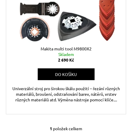
r
ů
a
o
j
d
í
u
t
k
?
t
ů
Makita multi tool M9800X2
Skladem
2 690 Kč
HLEDAT
DO KOŠÍKU
Univerzální stroj pro širokou škálu použití – řezání různých
D
materiálů, broušení, odstraňování barev, nátěrů, vrstev
o
různých materiálů atd. Výměna nástroje pomocí klíče....
p
o
r
u
1
položek celkem
O