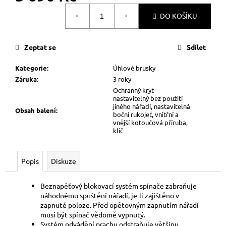
č
Měrná
u
DO KOŠÍKU
cena:
j
e
m
Zeptat se
Sdílet
e
Kategorie
:
Úhlové brusky
Záruka
:
3 roky
Ochranný kryt
nastavitelný bez použití
jiného nářadí, nastavitelná
Obsah balení
:
boční rukojeť, vnitřní a
vnější kotoučová příruba,
klíč
Popis
Diskuze
Beznapěťový blokovací systém spínače zabraňuje
náhodnému spuštění nářadí, je-li zajištěno v
zapnuté poloze. Před opětovným zapnutím nářadí
musí být spínač vědomě vypnutý.
Systém odvádění prachu odstraňuje většinu