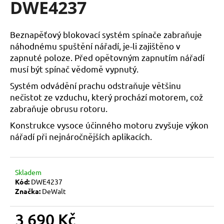
DWE4237
a
j
Beznapěťový blokovací systém spínače zabraňuje
í
náhodnému spuštění nářadí, je-li zajištěno v
t
zapnuté poloze. Před opětovným zapnutím nářadí
?
musí být spínač vědomě vypnutý.
Systém odvádění prachu odstraňuje většinu
nečistot ze vzduchu, který prochází motorem, což
zabraňuje obrusu rotoru.
HLEDAT
Konstrukce vysoce účinného motoru zvyšuje výkon
nářadí při nejnáročnějších aplikacích.
D
o
Skladem
p
Kód:
DWE4237
o
Značka:
DeWalt
r
u
3 690 Kč