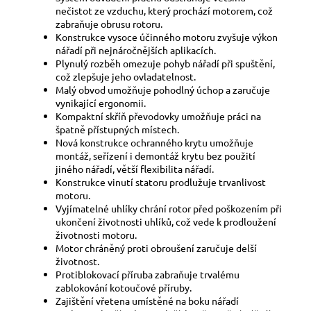
nečistot ze vzduchu, který prochází motorem, což
zabraňuje obrusu rotoru.
Konstrukce vysoce účinného motoru zvyšuje výkon
nářadí při nejnáročnějších aplikacích.
Plynulý rozběh omezuje pohyb nářadí při spuštění,
což zlepšuje jeho ovladatelnost.
Malý obvod umožňuje pohodlný úchop a zaručuje
vynikající ergonomii.
Kompaktní skříň převodovky umožňuje práci na
špatně přístupných místech.
Nová konstrukce ochranného krytu umožňuje
montáž, seřízení i demontáž krytu bez použití
jiného nářadí, větší flexibilita nářadí.
Konstrukce vinutí statoru prodlužuje trvanlivost
motoru.
Vyjímatelné uhlíky chrání rotor před poškozením při
ukončení životnosti uhlíků, což vede k prodloužení
životnosti motoru.
Motor chráněný proti obroušení zaručuje delší
životnost.
Protiblokovací příruba zabraňuje trvalému
zablokování kotoučové příruby.
Zajištění vřetena umístěné na boku nářadí