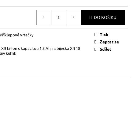
DO KOŠÍKU
Tisk
Příklepové vrtačky
Zeptat se
e XR Li-Ion s kapacitou 1,5 Ah, nabíječka XR 18
Sdílet
ný kufřík