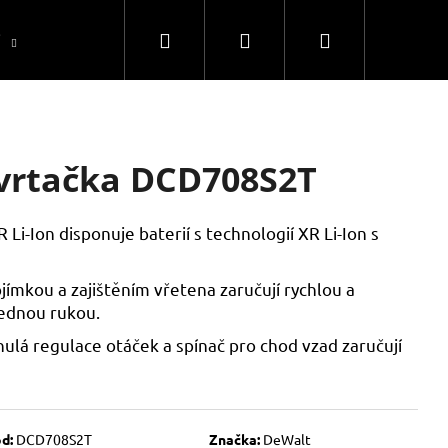
Hledat
Přihlášení
Nákupní
í
Uhlíky
Servis
Kontakty
Máte otázk
košík
vrtačka DCD708S2T
Li-Ion disponuje baterií s technologií XR Li-Ion s
jímkou a zajištěním vřetena zaručují rychlou a
ednou rukou.
ulá regulace otáček a spínač pro chod vzad zaručují
d:
DCD708S2T
Značka:
DeWalt