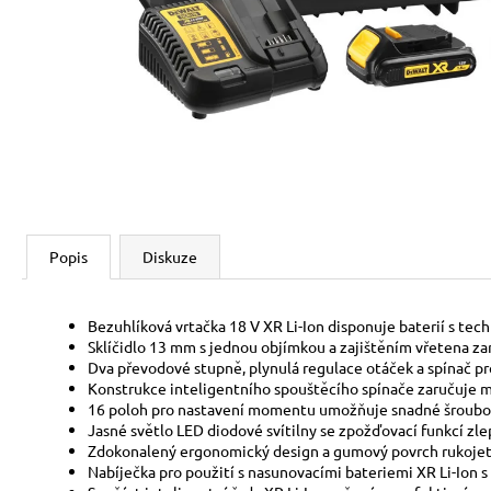
Popis
Diskuze
Bezuhlíková vrtačka 18 V XR Li-Ion disponuje baterií s tech
Sklíčidlo 13 mm s jednou objímkou a zajištěním vřetena za
Dva převodové stupně, plynulá regulace otáček a spínač pr
Konstrukce inteligentního spouštěcího spínače zaručuje ma
16 poloh pro nastavení momentu umožňuje snadné šroubován
Jasné světlo LED diodové svítilny se zpožďovací funkcí zlep
Zdokonalený ergonomický design a gumový povrch rukojeti
Nabíječka pro použití s nasunovacími bateriemi XR Li-Ion 