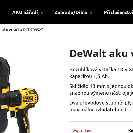
AKU nářadí
Zahrada/Dílna
Příslušenstv
 aku vrtačka DCD708S2T
Co potřebujete najít?
DeWalt aku 
HLEDAT
Bezuhlíková vrtačka 18 V XR 
kapacitou 1,5 Ah.
Doporučujeme
Sklíčidlo 13 mm s jednou ob
snadnou výměnu nástroje j
Dva převodové stupně, plyn
maximální ovladatelnost.
Vyprodáno
Kó