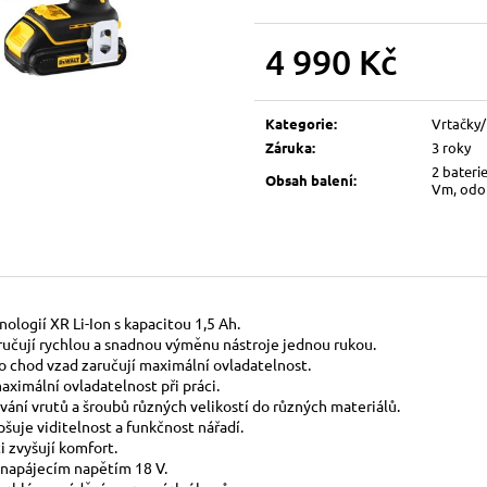
4 990 Kč
Měrná
cena:
Kategorie
:
Vrtačky/
Záruka
:
3 roky
2 bateri
Obsah balení
:
Vm, odol
nologií XR Li-Ion s kapacitou 1,5 Ah.
ručují rychlou a snadnou výměnu nástroje jednou rukou.
o chod vzad zaručují maximální ovladatelnost.
ximální ovladatelnost při práci.
í vrutů a šroubů různých velikostí do různých materiálů.
šuje viditelnost a funkčnost nářadí.
 zvyšují komfort.
s napájecím napětím 18 V.