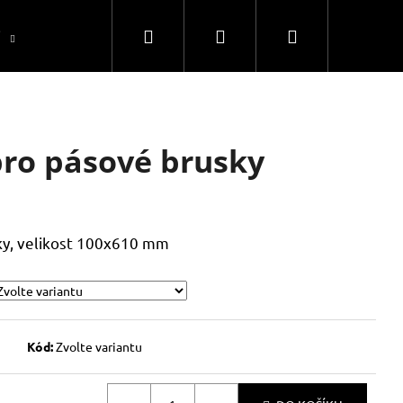
Hledat
Přihlášení
Nákupní
í
Uhlíky
Servis
Kontakty
Máte otázk
košík
pro pásové brusky
ky, velikost 100x610 mm
Kód:
Zvolte variantu