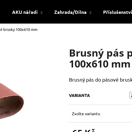
AKU nářadí
Zahrada/Dílna
Příslušenstv
vé brusky 100x610 mm
Co potřebujete najít?
Brusný pás 
HLEDAT
100x610 mm
Brusný pás do pásové brus
Doporučujeme
VARIANTA
Zvolte variantu