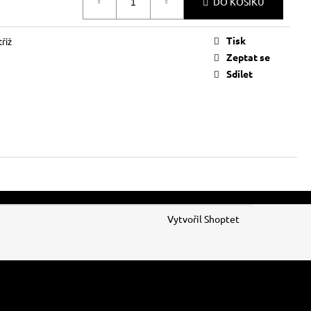
DO KOŠÍKU
Tisk
řiž
Zeptat se
Sdílet
Vytvořil Shoptet