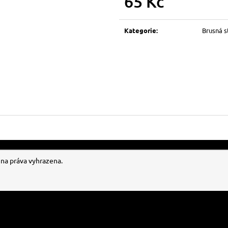
65 Kč
Měrná
cena:
Kategorie
:
Brusná st
hna práva vyhrazena.