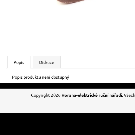
Popis
Diskuze
Popis produktu není dostupný
Z
Copyright 2026
Horana-elektrické ruční nářadí
. Všec
á
p
a
t
í