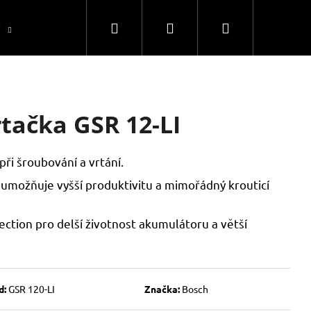
Hledat
Přihlášení
Nákupní
í
Uhlíky
Servis
Kontakty
Máte otázk
košík
tačka GSR 12-LI
ři šroubování a vrtání.
možňuje vyšší produktivitu a mimořádný krouticí
ection pro delší životnost akumulátoru a větší
d:
GSR 120-LI
Značka:
Bosch