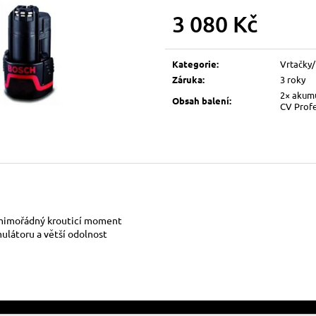
3 080 Kč
Měrná
cena:
Kategorie
:
Vrtačky/
Záruka
:
3 roky
2× akum
Obsah balení
:
CV Profe
 mimořádný krouticí moment
ulátoru a větší odolnost