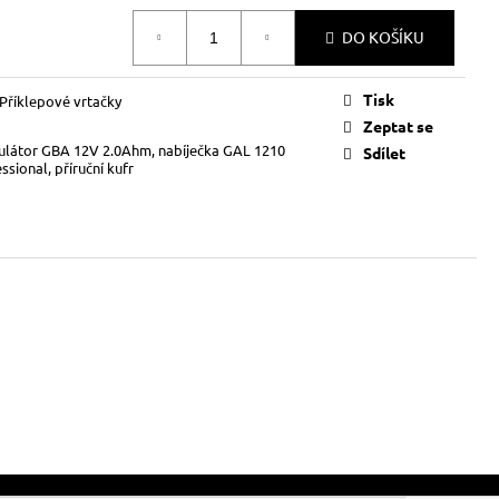
DO KOŠÍKU
Tisk
Příklepové vrtačky
Zeptat se
ulátor GBA 12V 2.0Ahm, nabíječka GAL 1210
Sdílet
ssional, příruční kufr