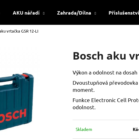
AKU nářadí
Zahrada/Dílna
Příslušenstv
aku vrtačka GSR 12-LI
Co potřebujete najít?
Bosch aku vr
HLEDAT
Výkon a odolnost na dosah p
Dvoustupňová převodovka u
Doporučujeme
moment.
Funkce Electronic Cell Prot
odolnost.
Skladem
Kó