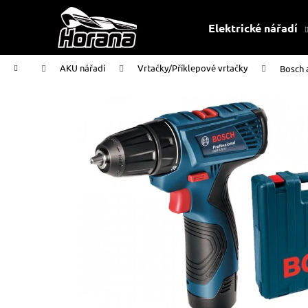
K
Přejít
na
o
Elektrické nářadí
obsah
Zpět
Zpět
š
do
do
í
Domů
AKU nářadí
Vrtačky/Příklepové vrtačky
Bosch 
k
obchodu
obchodu