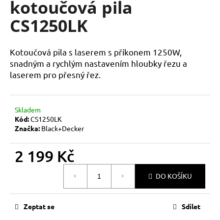
kotoučová pila
a
CS1250LK
j
í
t
Kotoučová pila s laserem
s příkonem 1250W,
?
snadným a rychlým nastavením hloubky řezu a
laserem pro přesný řez.
Skladem
HLEDAT
Kód:
CS1250LK
Značka:
Black+Decker
2 199 Kč
D
o
Měrná
DO KOŠÍKU
p
cena:
o
r
Zeptat se
Sdílet
u