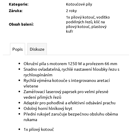
č
Kategorie
:
Kotoučové pily
u
Záruka
:
2 roky
j
1x pilový kotouč, vodítko
e
podélných řezů, klíč na
Obsah balení
:
m
pilový kotouč, plastový
kufr
e
Popis
Diskuze
Okružní pila s motorem 1250 W a prořezem 66 mm
Snadno ovladatelná, rychlé nastavení hloubky řezu s
rychloupínáním
Rychlá výměna kotouče s integrovanou aretací
vřetene
Zaměřovací laserový paprsek pro velmi přesné
vedení přímých řezů
Adaptér pro pohodlné a efektivní odsávání prachu
Odolný horní hlníkový kryt
Přední rukojeť zaručuje bezpečnou obsluhu oběma
rukama
1x pilový kotouč